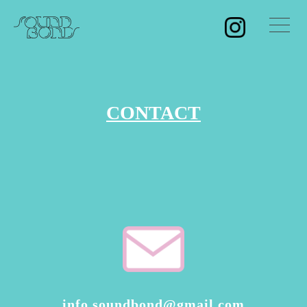
コ
soundbond
ン
テ
ン
ツ
CONTACT
へ
ス
キ
ッ
プ
info.soundbond@gmail.com